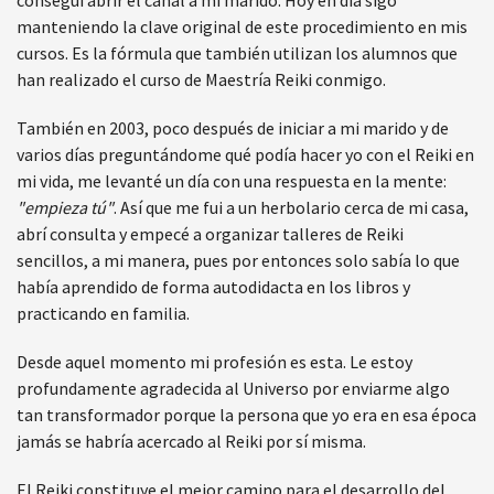
conseguí abrir el canal a mi marido. Hoy en día sigo
manteniendo la clave original de este procedimiento en mis
cursos. Es la fórmula que también utilizan los alumnos que
han realizado el curso de Maestría Reiki conmigo.
También en 2003, poco después de iniciar a mi marido y de
varios días preguntándome qué podía hacer yo con el Reiki en
mi vida, me levanté un día con una respuesta en la mente:
"empieza tú"
. Así que me fui a un herbolario cerca de mi casa,
abrí consulta y empecé a organizar talleres de Reiki
sencillos, a mi manera, pues por entonces solo sabía lo que
había aprendido de forma autodidacta en los libros y
practicando en familia.
Desde aquel momento mi profesión es esta. Le estoy
profundamente agradecida al Universo por enviarme algo
tan transformador porque la persona que yo era en esa época
jamás se habría acercado al Reiki por sí misma.
El Reiki constituye el mejor camino para el desarrollo del